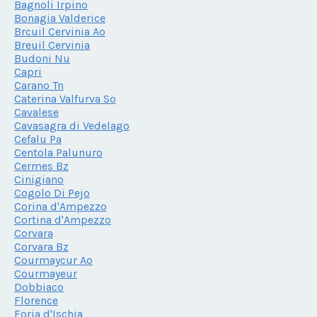
Bagnoli Irpino
Bonagia Valderice
Brcuil Cervinia Ao
Breuil Cervinia
Budoni Nu
Capri
Carano Tn
Caterina Valfurva So
Cavalese
Cavasagra di Vedelago
Cefalu Pa
Centola Palunuro
Cermes Bz
Cinigiano
Cogolo Di Pejo
Corina d'Ampezzo
Cortina d'Ampezzo
Corvara
Corvara Bz
Courmaycur Ao
Courmayeur
Dobbiaco
Florence
Foria d'Ischia