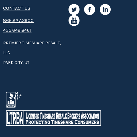
CONTACT US
8­66.8­­­­27.3­9­­0­­­0
435.649.6461
PREMIER TIMESHARE RESALE,
LLC
PARK CITY, UT