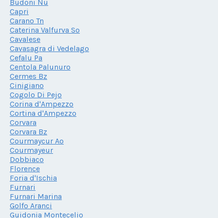
Budoni Nu
Capri
Carano Tn
Caterina Valfurva So
Cavalese
Cavasagra di Vedelago
Cefalu Pa
Centola Palunuro
Cermes Bz
Cinigiano
Cogolo Di Pejo
Corina d'Ampezzo
Cortina d'Ampezzo
Corvara
Corvara Bz
Courmaycur Ao
Courmayeur
Dobbiaco
Florence
Foria d'Ischia
Furnari
Furnari Marina
Golfo Aranci
Guidonia Montecelio