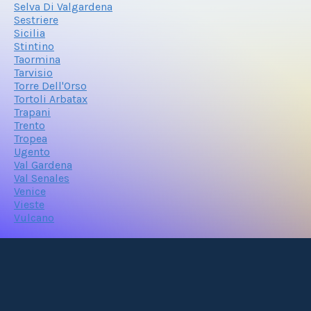
Selva Di Valgardena
Sestriere
Sicilia
Stintino
Taormina
Tarvisio
Torre Dell'Orso
Tortoli Arbatax
Trapani
Trento
Tropea
Ugento
Val Gardena
Val Senales
Venice
Vieste
Vulcano